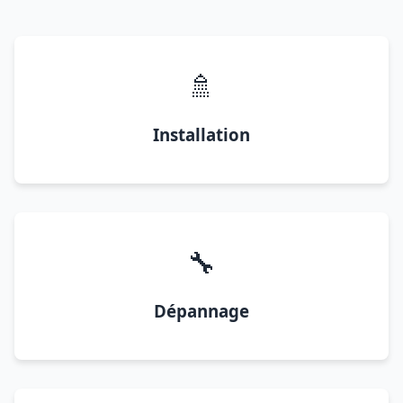
🚿
Installation
🔧
Dépannage