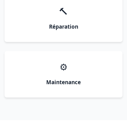
🔨
Réparation
⚙️
Maintenance