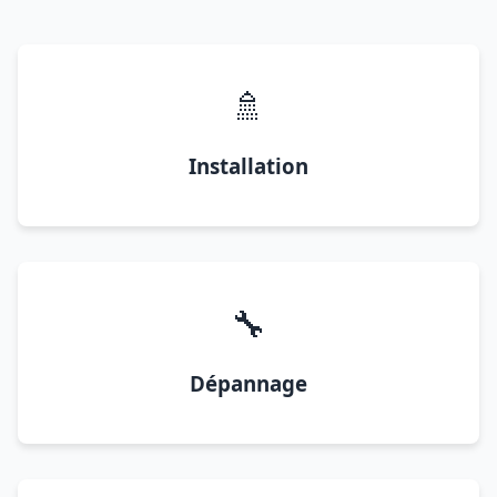
🚿
Installation
🔧
Dépannage