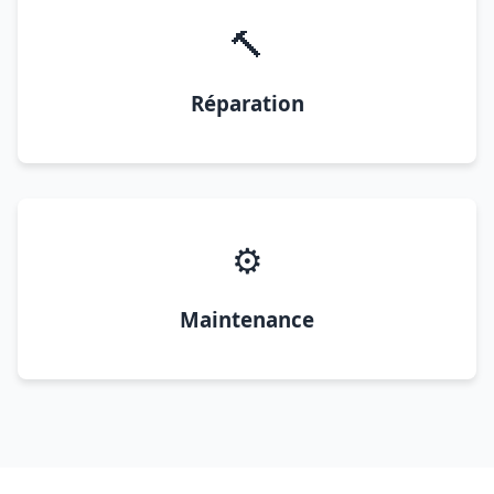
🔨
Réparation
⚙️
Maintenance