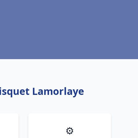
risquet Lamorlaye
⚙️