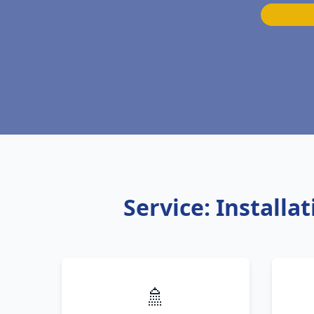
Service: Install
🚿