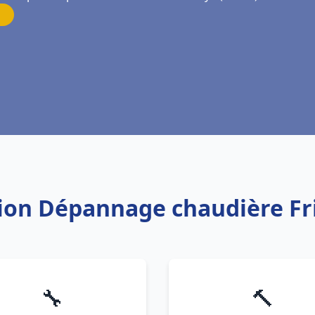
ation Dépannage chaudière F
🔧
🔨