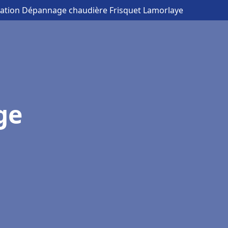
llation Dépannage chaudière Frisquet Lamorlaye
ge