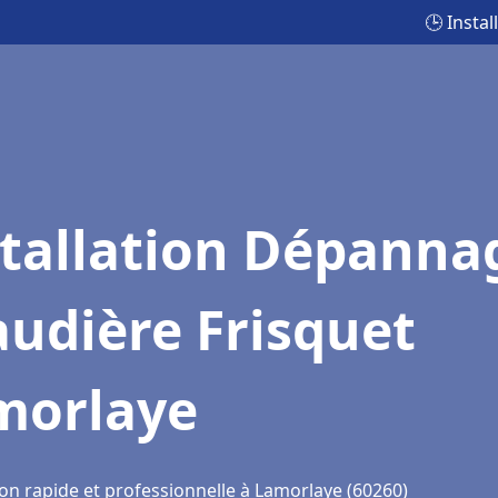
🕒 Insta
stallation Dépanna
udière Frisquet
morlaye
ion rapide et professionnelle à Lamorlaye (60260)