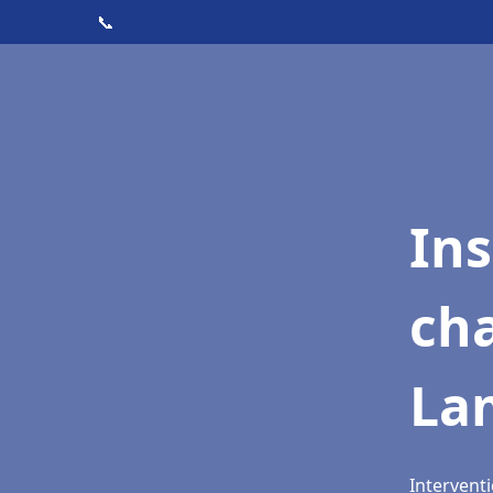
📞
In
cha
La
Intervent