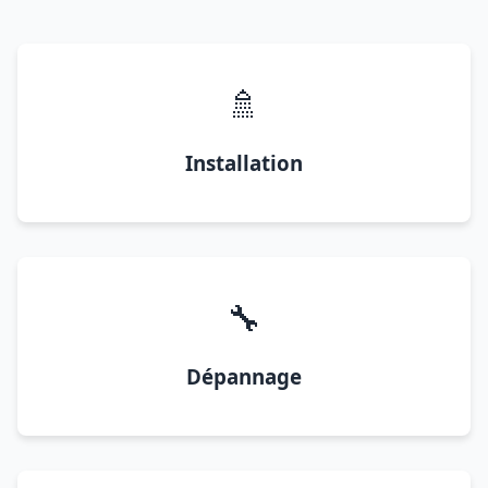
🚿
Installation
🔧
Dépannage