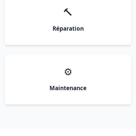
🔨
Réparation
⚙️
Maintenance