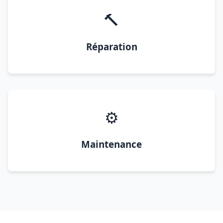
🔨
Réparation
⚙️
Maintenance