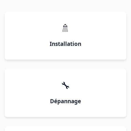
🚿
Installation
🔧
Dépannage