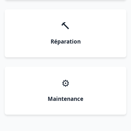
🔨
Réparation
⚙️
Maintenance