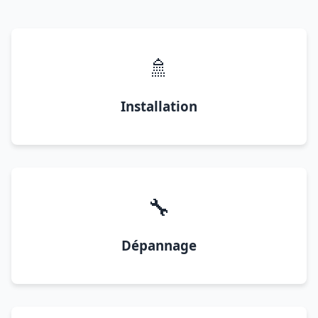
🚿
Installation
🔧
Dépannage