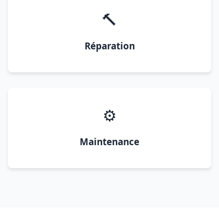
🔨
Réparation
⚙️
Maintenance