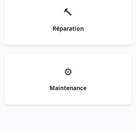
🔨
Réparation
⚙️
Maintenance