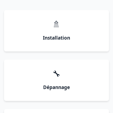
🚿
Installation
🔧
Dépannage