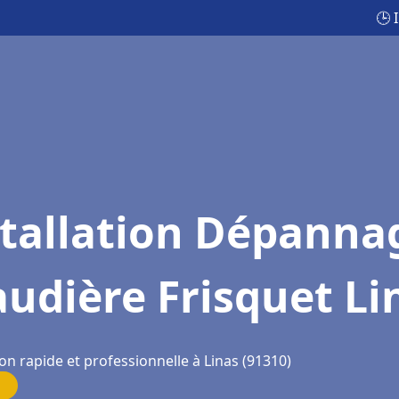
🕒 
stallation Dépanna
udière Frisquet Li
on rapide et professionnelle à Linas (91310)