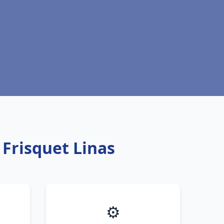
 Frisquet Linas
⚙️