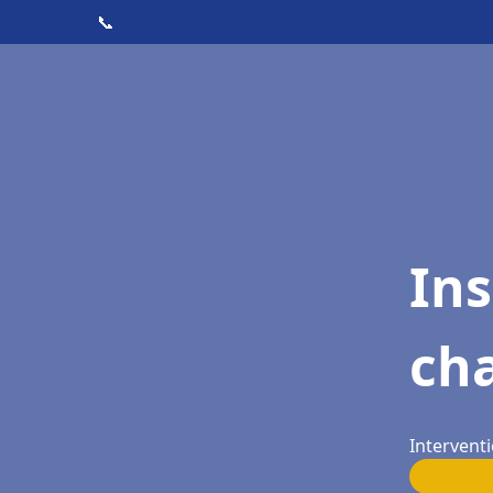
📞
In
cha
Interventi