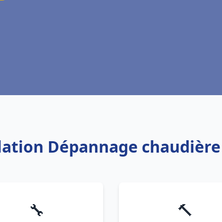
llation Dépannage chaudière
🔧
🔨