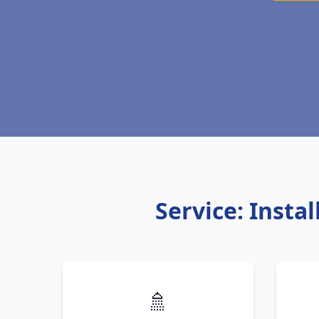
Service: Insta
🚿