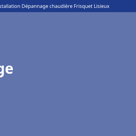
nstallation Dépannage chaudière Frisquet Lisieux
ge