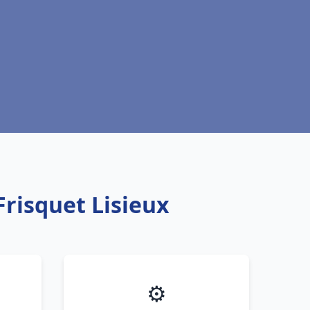
Frisquet Lisieux
⚙️