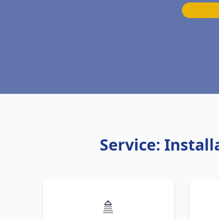
Service: Instal
🚿