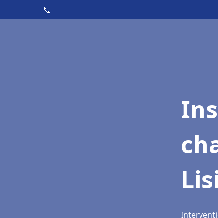
📞
In
cha
Lis
Interventi