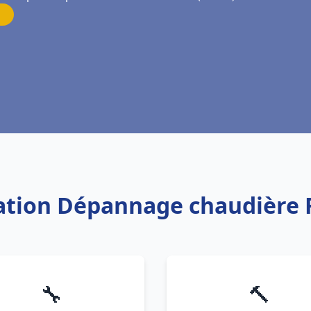
lation Dépannage chaudière 
🔧
🔨