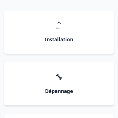
🚿
Installation
🔧
Dépannage