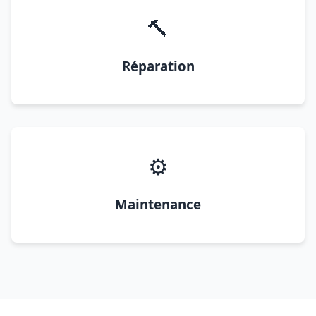
🔨
Réparation
⚙️
Maintenance