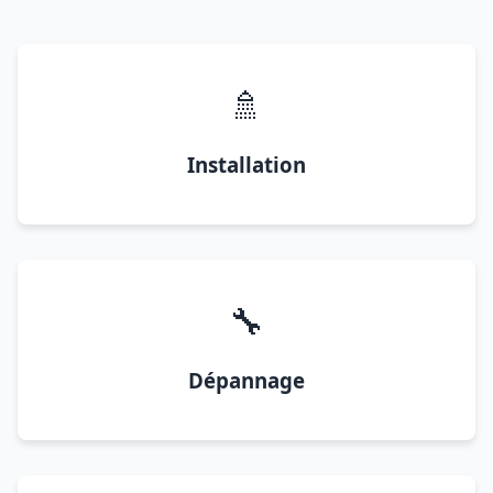
🚿
Installation
🔧
Dépannage