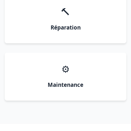
🔨
Réparation
⚙️
Maintenance