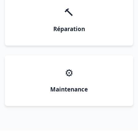
🔨
Réparation
⚙️
Maintenance