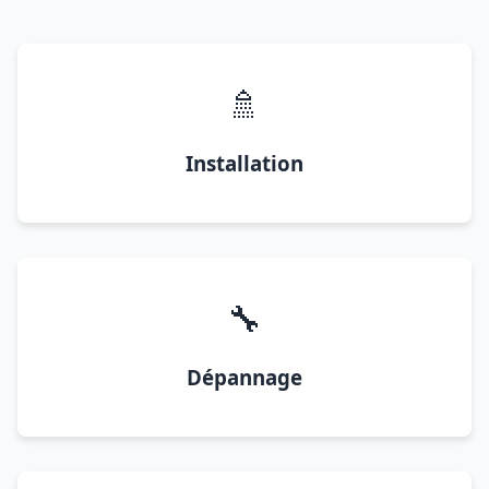
🚿
Installation
🔧
Dépannage