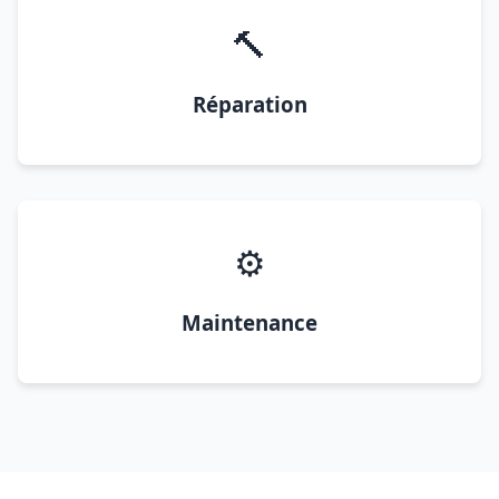
🔨
Réparation
⚙️
Maintenance