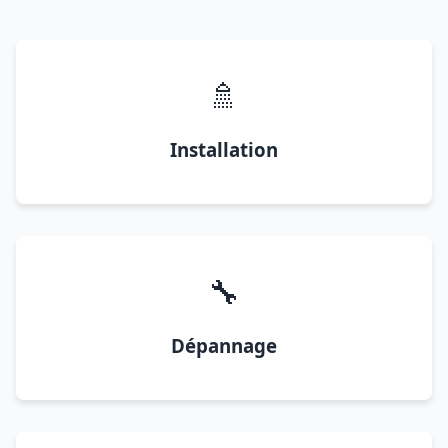
🚿
Installation
🔧
Dépannage