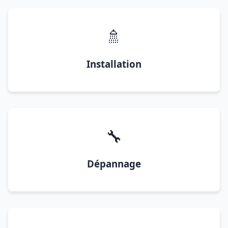
🚿
Installation
🔧
Dépannage