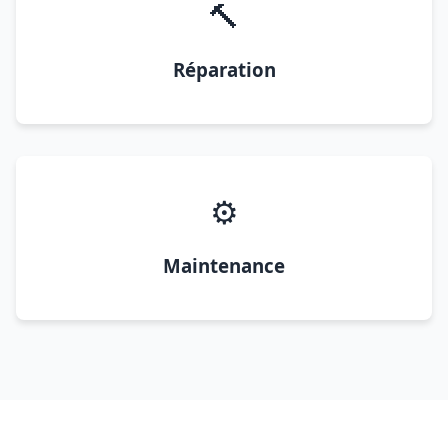
🔨
Réparation
⚙️
Maintenance