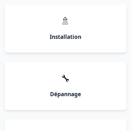
🚿
Installation
🔧
Dépannage