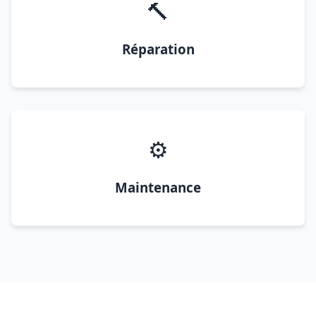
🔨
Réparation
⚙️
Maintenance