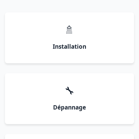
🚿
Installation
🔧
Dépannage