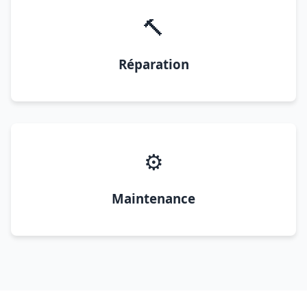
🔨
Réparation
⚙️
Maintenance