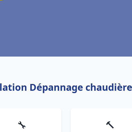
allation Dépannage chaudière
🔧
🔨