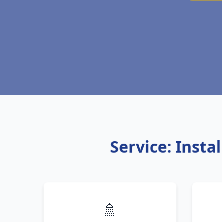
Service: Inst
🚿