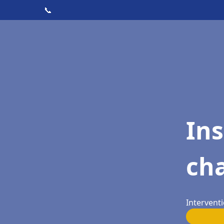
📞
In
cha
Interventi