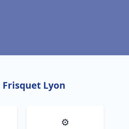
 Frisquet Lyon
⚙️