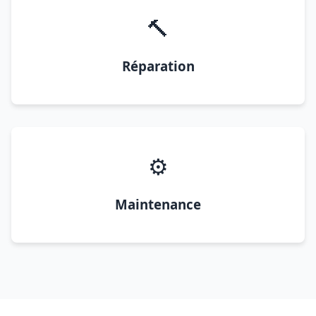
🔨
Réparation
⚙️
Maintenance