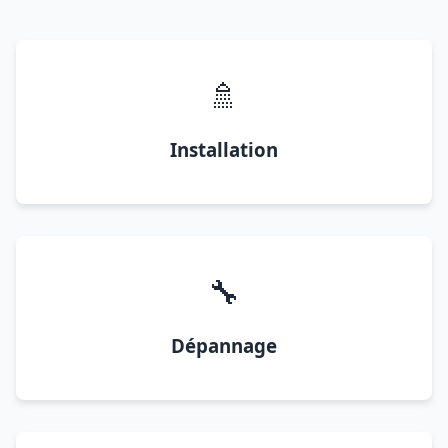
🚿
Installation
🔧
Dépannage