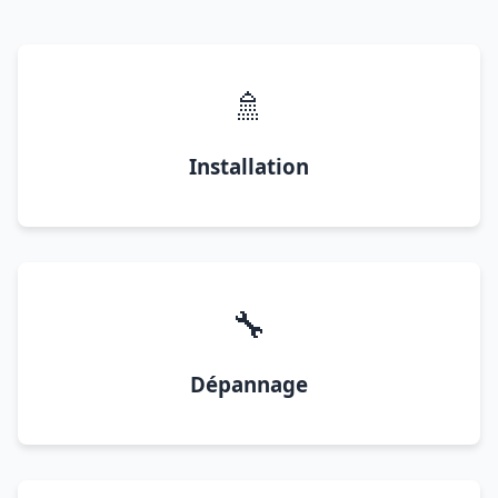
🚿
Installation
🔧
Dépannage