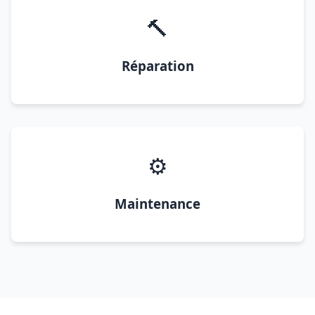
🔨
Réparation
⚙️
Maintenance