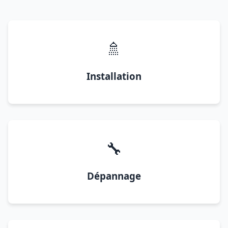
🚿
Installation
🔧
Dépannage