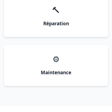
🔨
Réparation
⚙️
Maintenance