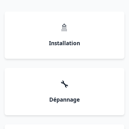
🚿
Installation
🔧
Dépannage