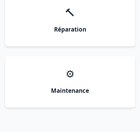
🔨
Réparation
⚙️
Maintenance