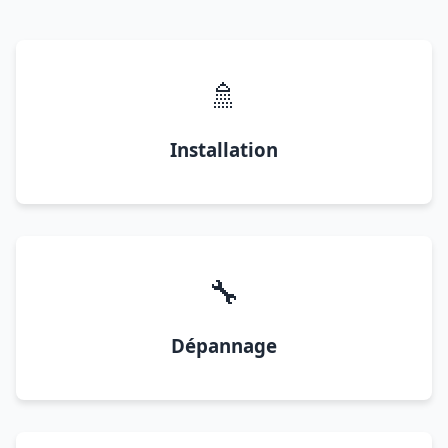
🚿
Installation
🔧
Dépannage