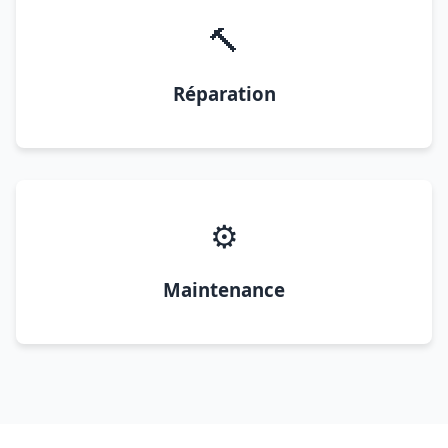
🔨
Réparation
⚙️
Maintenance