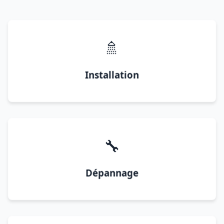
🚿
Installation
🔧
Dépannage