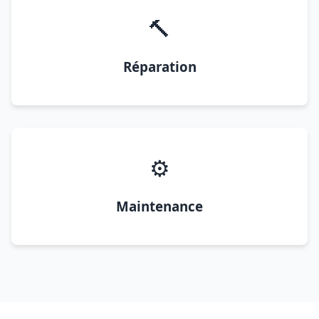
🔨
Réparation
⚙️
Maintenance