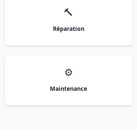
🔨
Réparation
⚙️
Maintenance