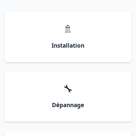
🚿
Installation
🔧
Dépannage