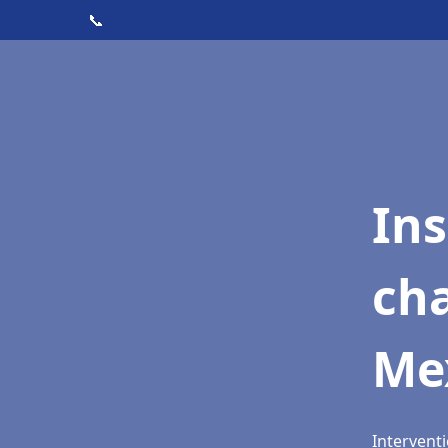
📞
In
cha
Me
Intervent