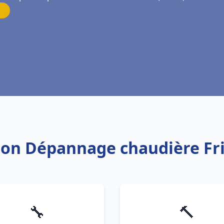
ation Dépannage chaudière F
🔧
🔨