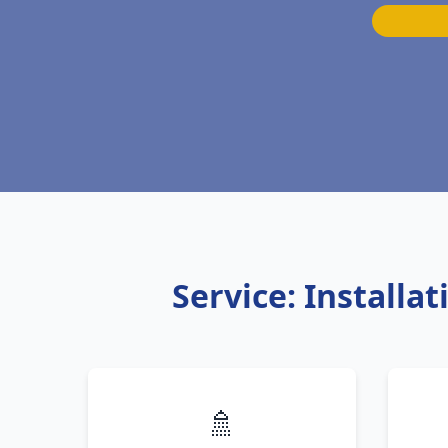
Service: Install
🚿