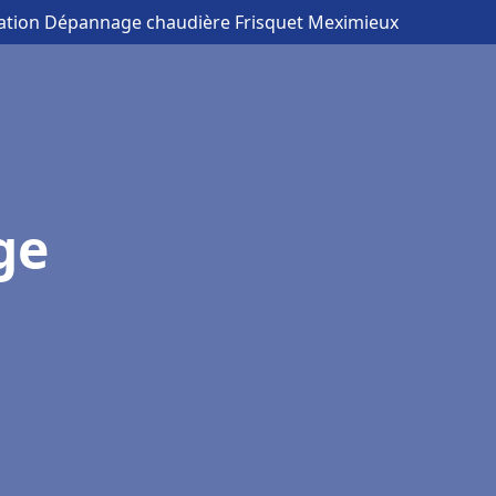
llation Dépannage chaudière Frisquet Meximieux
ge