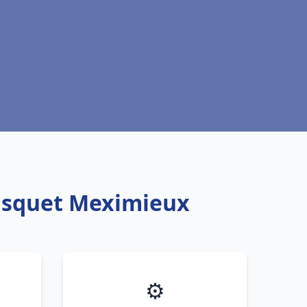
risquet Meximieux
⚙️