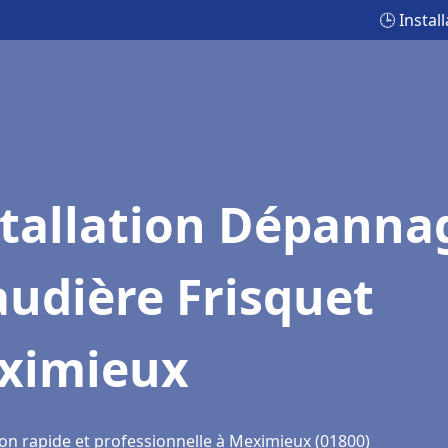
🕒 Insta
stallation Dépanna
udière Frisquet
ximieux
ion rapide et professionnelle à Meximieux (01800)