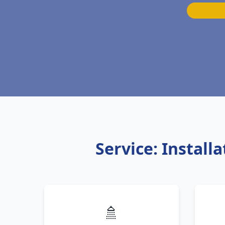
Service: Instal
🚿