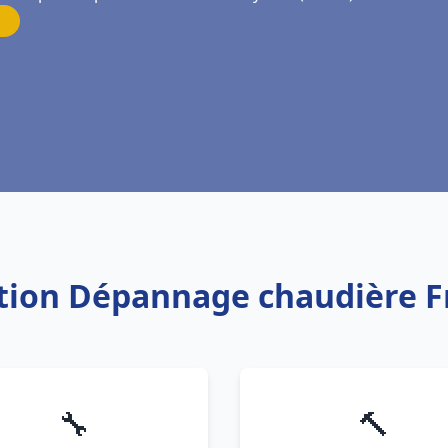
lation Dépannage chaudière F
🔧
🔨