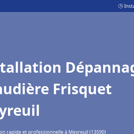
🕒 Ins
stallation Dépanna
udière Frisquet
yreuil
on rapide et professionnelle à Meyreuil (13590)