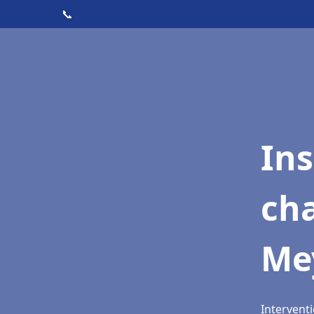
📞
In
cha
Me
Interventi