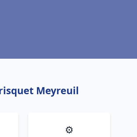
risquet Meyreuil
⚙️