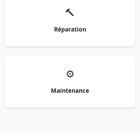
🔨
Réparation
⚙️
Maintenance