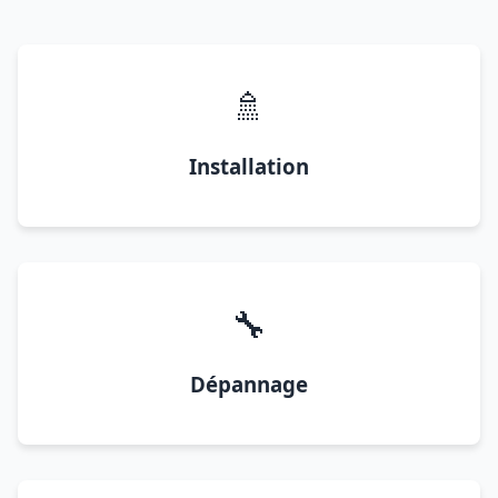
🚿
Installation
🔧
Dépannage