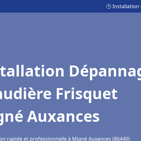
🕒 Installati
stallation Dépanna
udière Frisquet
gné Auxances
ion rapide et professionnelle à Migné Auxances (86440)