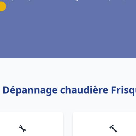
on Dépannage chaudière Fri
🔧
🔨