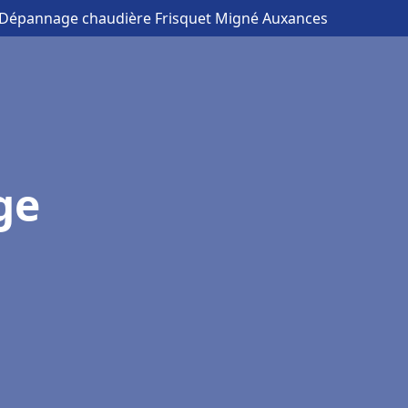
on Dépannage chaudière Frisquet Migné Auxances
ge