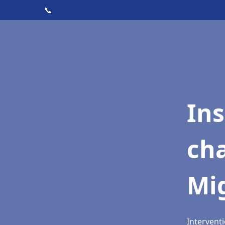
📞
In
cha
Mi
Intervent