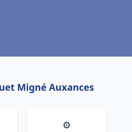
squet Migné Auxances
⚙️