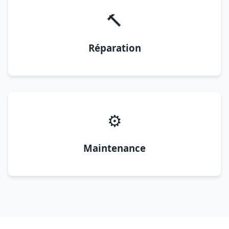
🔨
Réparation
⚙️
Maintenance