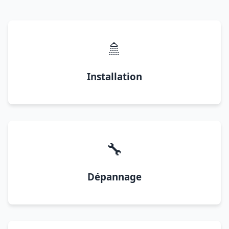
🚿
Installation
🔧
Dépannage