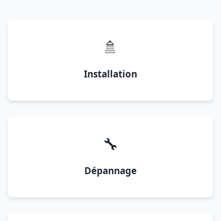
🚿
Installation
🔧
Dépannage