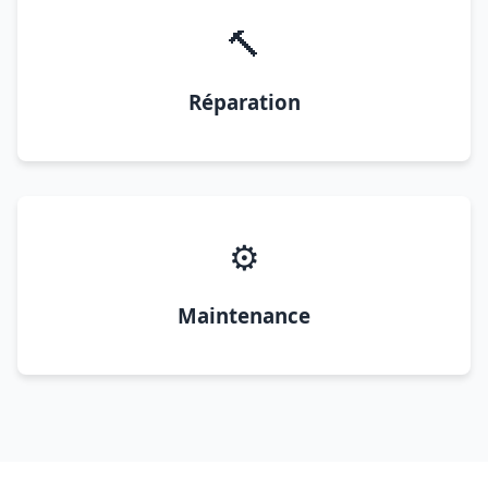
🔨
Réparation
⚙️
Maintenance