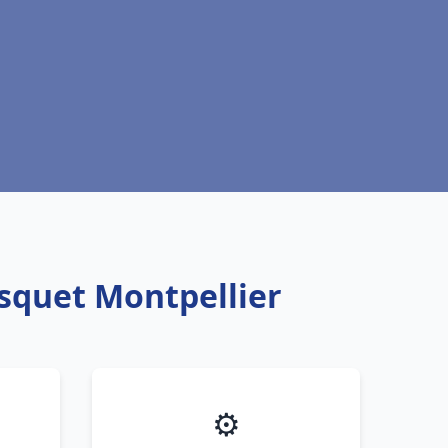
isquet Montpellier
⚙️