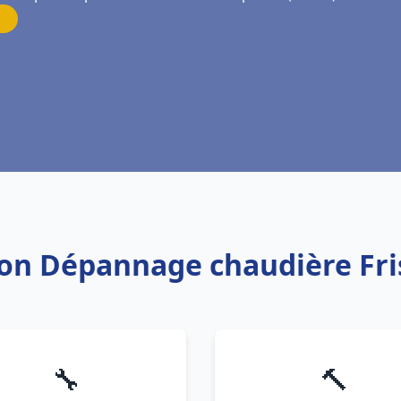
tion Dépannage chaudière Fr
🔧
🔨