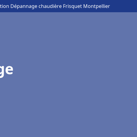
lation Dépannage chaudière Frisquet Montpellier
ge