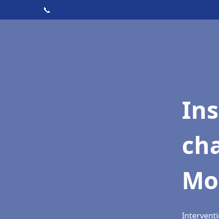
📞
In
cha
Mo
Interventi