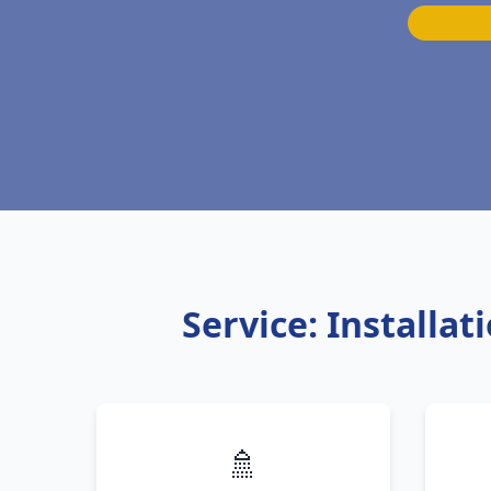
Service: Installa
🚿