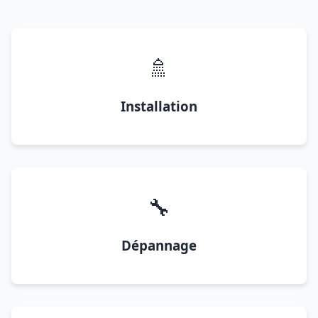
🚿
Installation
🔧
Dépannage