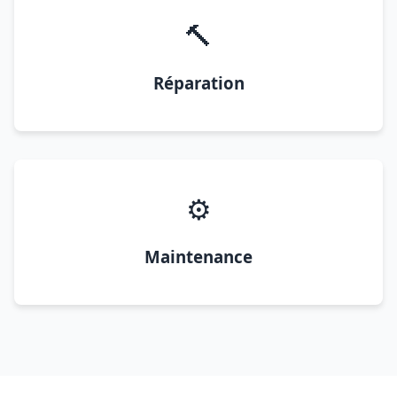
🔨
Réparation
⚙️
Maintenance