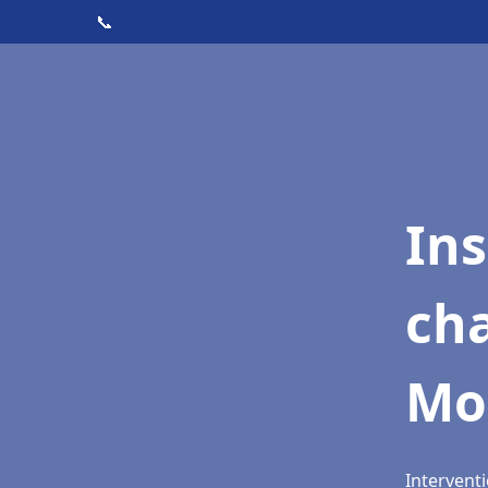
📞
In
cha
Mo
Intervent