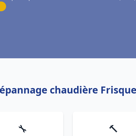
 Dépannage chaudière Frisq
🔧
🔨