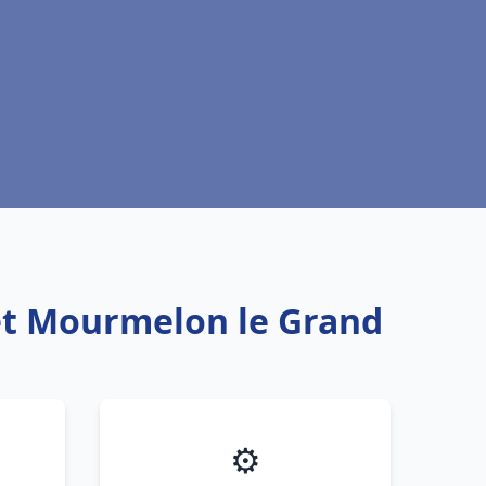
uet Mourmelon le Grand
⚙️