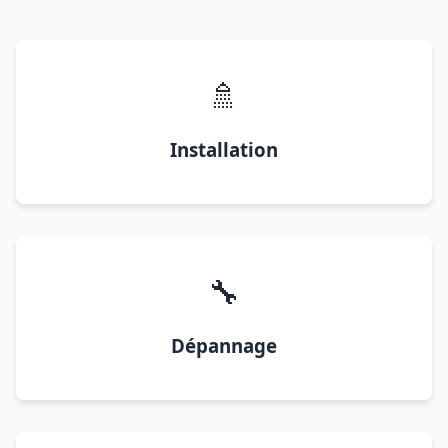
🚿
Installation
🔧
Dépannage