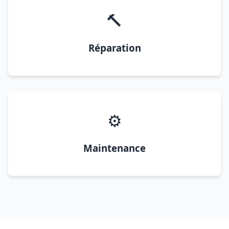
🔨
Réparation
⚙️
Maintenance