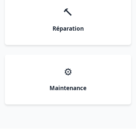
🔨
Réparation
⚙️
Maintenance