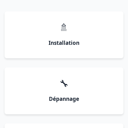
🚿
Installation
🔧
Dépannage