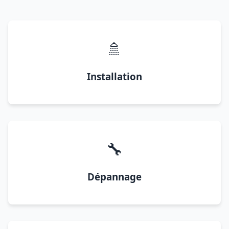
🚿
Installation
🔧
Dépannage