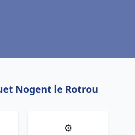
uet Nogent le Rotrou
⚙️