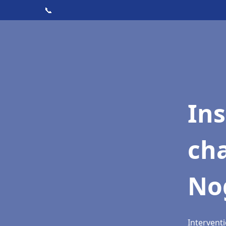
📞
In
cha
No
Intervent