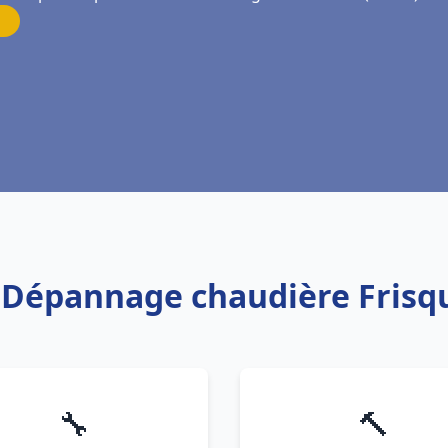
on Dépannage chaudière Frisq
🔧
🔨