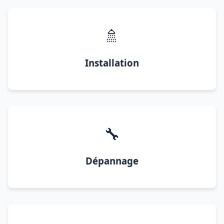
🚿
Installation
🔧
Dépannage