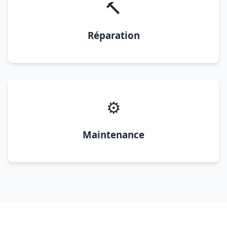
🔨
Réparation
⚙️
Maintenance