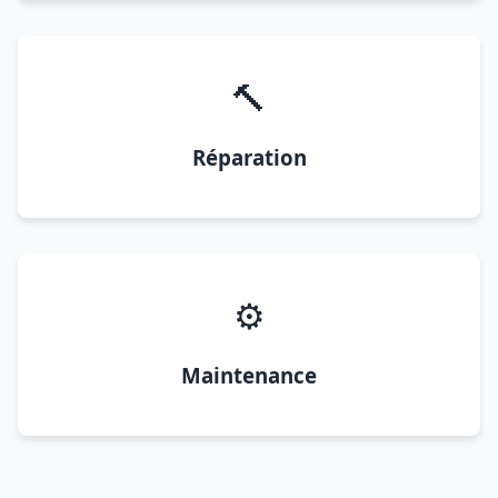
🔨
Réparation
⚙️
Maintenance