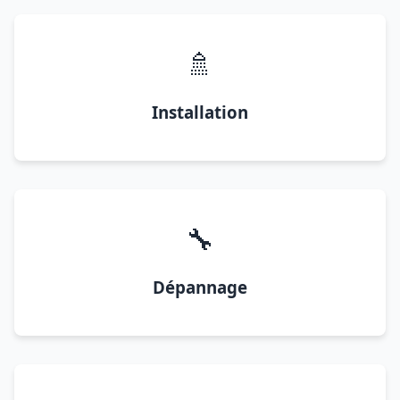
🚿
Installation
🔧
Dépannage