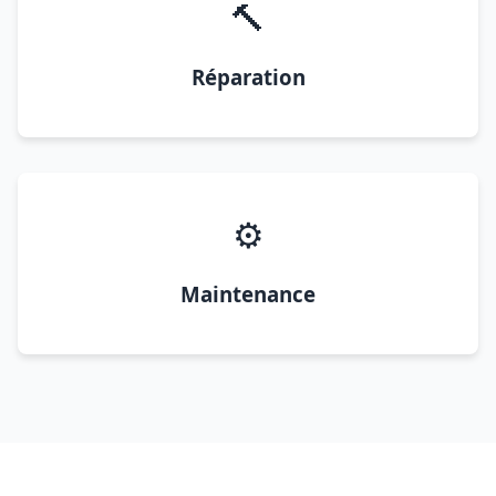
🔨
Réparation
⚙️
Maintenance