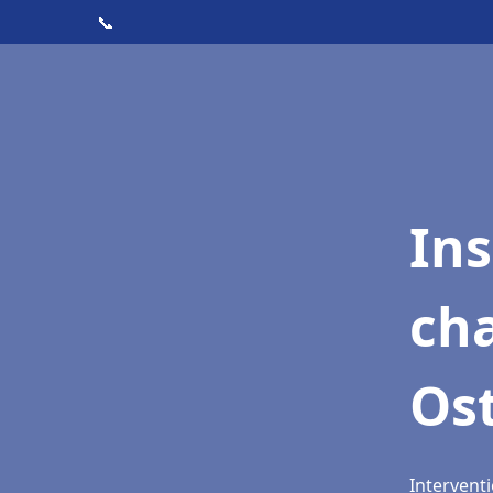
📞
In
cha
Ost
Interventi