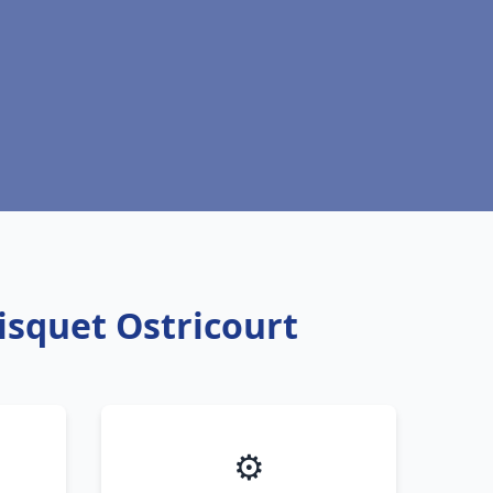
isquet Ostricourt
⚙️