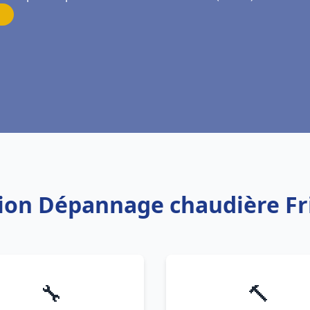
ation Dépannage chaudière Fr
🔧
🔨