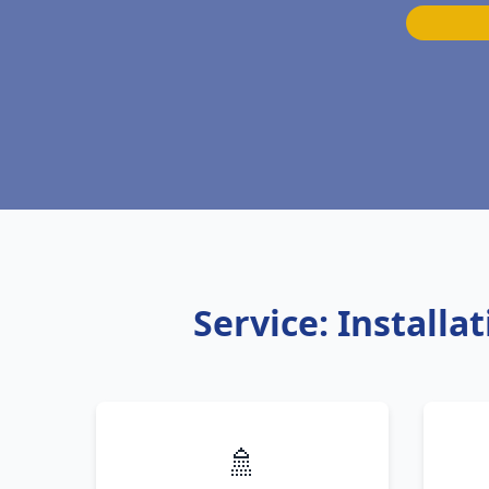
Service: Install
🚿