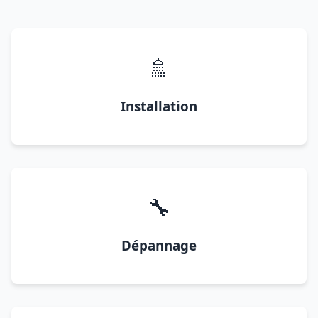
🚿
Installation
🔧
Dépannage