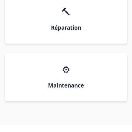
🔨
Réparation
⚙️
Maintenance