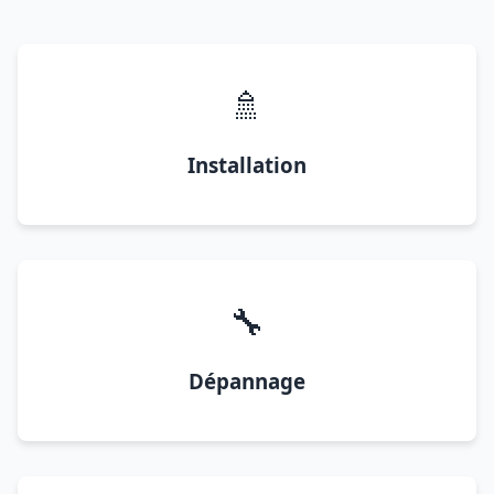
🚿
Installation
🔧
Dépannage