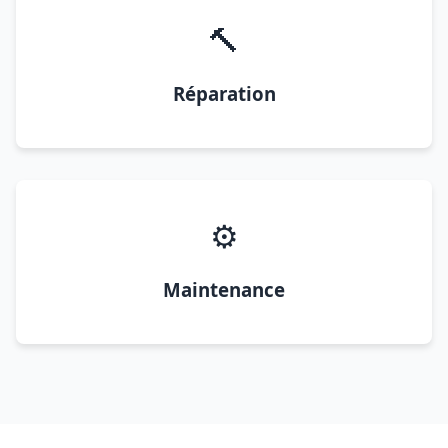
🔨
Réparation
⚙️
Maintenance