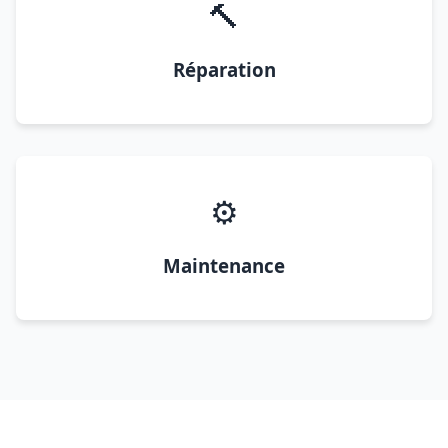
🔨
Réparation
⚙️
Maintenance