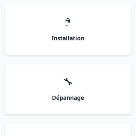
🚿
Installation
🔧
Dépannage