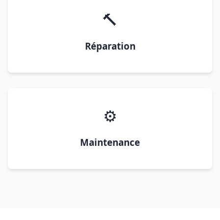
🔨
Réparation
⚙️
Maintenance