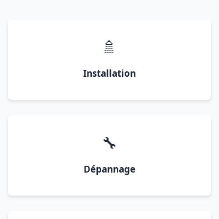
🚿
Installation
🔧
Dépannage