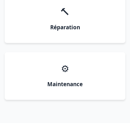
🔨
Réparation
⚙️
Maintenance