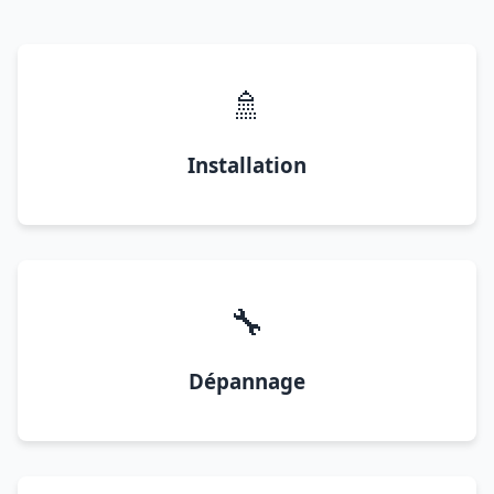
🚿
Installation
🔧
Dépannage