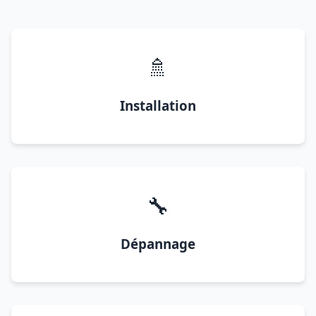
🚿
Installation
🔧
Dépannage