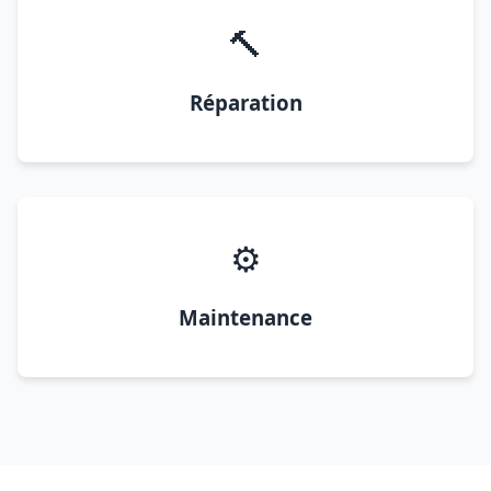
🔨
Réparation
⚙️
Maintenance