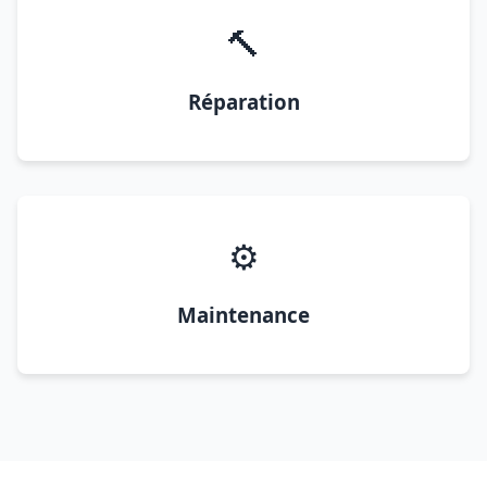
🔨
Réparation
⚙️
Maintenance