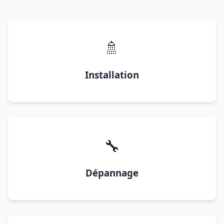
🚿
Installation
🔧
Dépannage