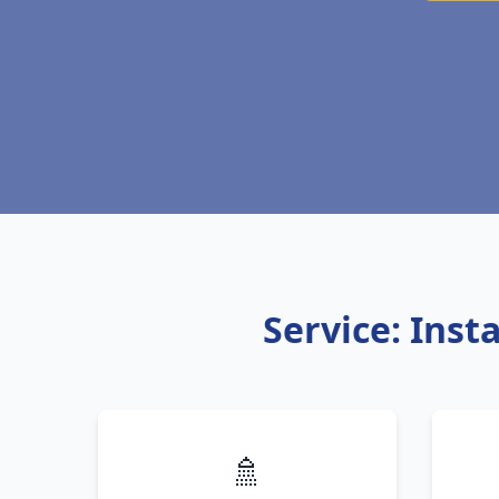
Service: Inst
🚿