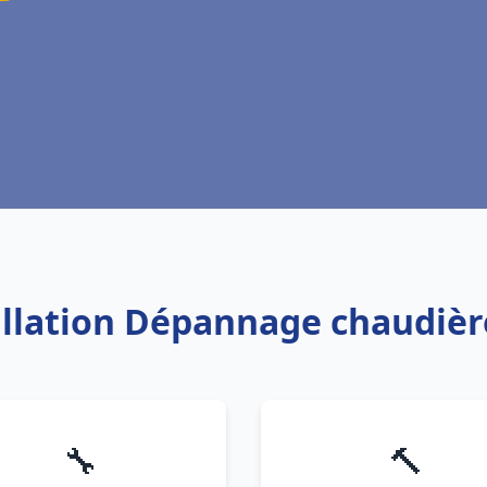
allation Dépannage chaudièr
🔧
🔨