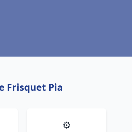
e Frisquet Pia
⚙️