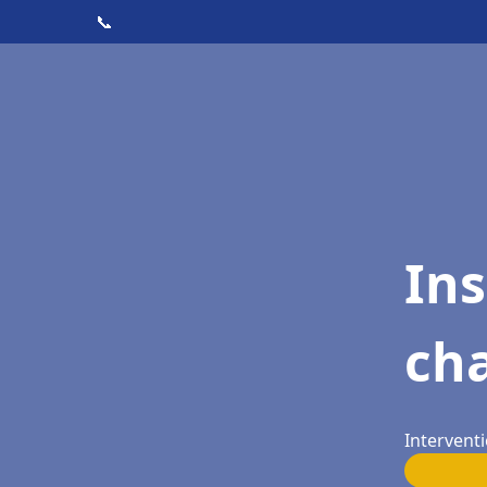
📞
In
cha
Interventi